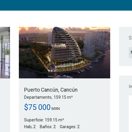
S
s
Puerto Cancún
Cancún
Departamento
159.15 m²
$
75 000
MXN
Superficie:
159.15 m²
Hab;
2
Baños:
2
Garages:
2