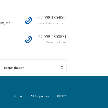
+52 998-1304060
Roo, MX
contacto@bozati.com
+52 998-2800571
Segunda Línea
Home
All Properties
RENTA