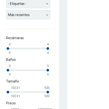
Recámaras
0
4
0
4
Baños
0
5
0
5
Tamaño
102.31
520
102.31
520
Precio